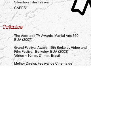
Silverlake Film Festival
CAPES
Prêmios
The Accolade TV Awards, Martial Arts 360,
EUA (2007)
Grand Festival Award, 10th Berkeley Video and
Film Festival, Berkeley, EUA (2003)
Vênus – 16mm, 21 min, Brasil
Melhor Diretor, Festival de Cinema de
Gramado, Brasil (2001)
Vênus – 16mm, 21 min, Brasil
Melhor Fotografia, Festival de Cinema de
Brasília, Brasil (2001)
Vênus – 16mm, 21 min, Brasil
Melhor Filme, Fotografia, Montagem e Direção
de Arte, Festival de Cinema da APTC, Brasil
(2001)
Vênus – 16mm, 21 min, Brasil
All content at
www.cassiotolpolar.com
property of